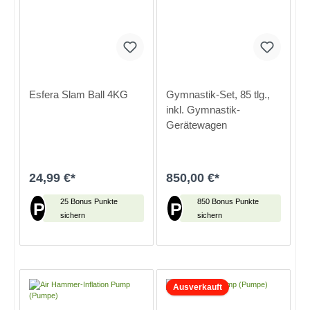
Esfera Slam Ball 4KG
Gymnastik-Set, 85 tlg.,
inkl. Gymnastik-
Gerätewagen
24,99 €*
850,00 €*
25 Bonus Punkte
850 Bonus Punkte
P
P
sichern
sichern
In den Warenkorb
In den Warenkorb
Ausverkauft