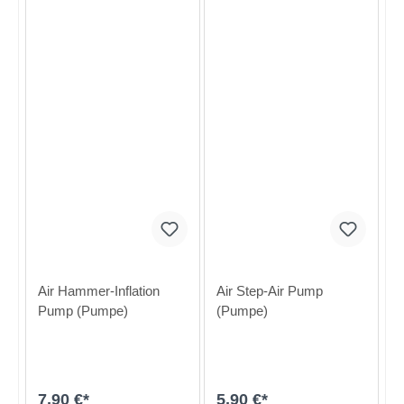
Air Hammer-Inflation
Air Step-Air Pump
Pump (Pumpe)
(Pumpe)
7,90 €*
5,90 €*