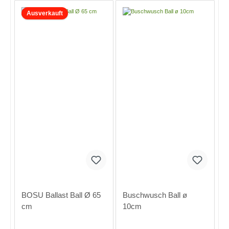
Ausverkauft
BOSU Ballast Ball Ø 65
Buschwusch Ball ø
cm
10cm