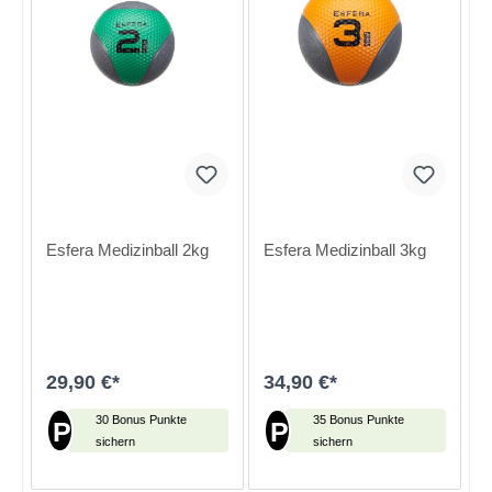
Esfera Medizinball 2kg
Esfera Medizinball 3kg
29,90 €*
34,90 €*
30 Bonus Punkte
35 Bonus Punkte
P
P
sichern
sichern
In den Warenkorb
In den Warenkorb