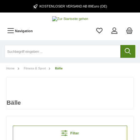
KOSTENLOSER VERSAND AB 89Euro (DE)
Navigation
Home
Fitness & Sport
Bälle
Bälle
Filter