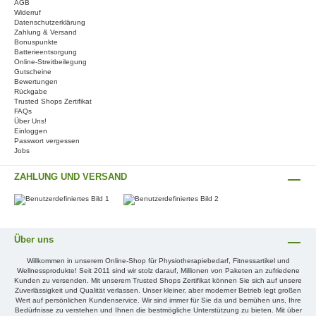
AGB
Widerruf
Datenschutzerklärung
Zahlung & Versand
Bonuspunkte
Batterieentsorgung
Online-Streitbeilegung
Gutscheine
Bewertungen
Rückgabe
Trusted Shops Zertifikat
FAQs
Über Uns!
Einloggen
Passwort vergessen
Jobs
ZAHLUNG UND VERSAND
Über uns
Willkommen in unserem Online-Shop für Physiotherapiebedarf, Fitnessartikel und
Wellnessprodukte! Seit 2011 sind wir stolz darauf, Millionen von Paketen an zufriedene
Kunden zu versenden. Mit unserem Trusted Shops Zertifikat können Sie sich auf unsere
Zuverlässigkeit und Qualität verlassen. Unser kleiner, aber moderner Betrieb legt großen
Wert auf persönlichen Kundenservice. Wir sind immer für Sie da und bemühen uns, Ihre
Bedürfnisse zu verstehen und Ihnen die bestmögliche Unterstützung zu bieten. Mit über