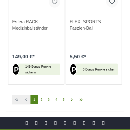
Esfera RACK
FLEXI-SPORTS
Medizinballständer
Faszien-Ball
149,00 €*
5,50 €*
149 Bonus Punkte
P
P
6 Bonus Punkte sichern
sichern
In den Warenkorb
1
2
3
4
5