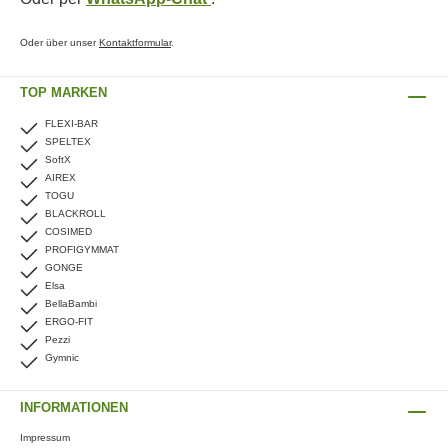
Oder über unser
Kontaktformular
.
TOP MARKEN
FLEXI-BAR
SPELTEX
SoftX
AIREX
TOGU
BLACKROLL
COSIMED
PROFIGYMMAT
GONGE
Elsa
BellaBambi
ERGO-FIT
Pezzi
Gymnic
INFORMATIONEN
Impressum