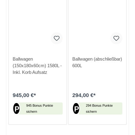
Ballwagen
Ballwagen (abschließbar)
(150x180x60cm) 1580L -
600L
Inkl. Korb Aufsatz
945,00 €*
294,00 €*
945 Bonus Punkte
294 Bonus Punkte
P
P
sichern
sichern
In den Warenkorb
In den Warenkorb