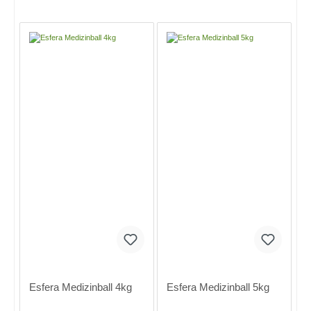
Esfera Medizinball 4kg
Esfera Medizinball 5kg