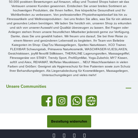
50.000 positiven Bewertungen auf Amazon, eBay und Trusted Shops haben wir das
Vertrauen unserer Kunden gewonnen. Entdecken Sie unser breites Sortiment an
hochwertigen Produkten, die Ihnen helfen, Ihre körperliche Gesundheit und Ihr
Wohlbefinden zu verbessern. Von professionellen Physiotherapiebedarf bis hin zu
Fitnessartikeln und Wellnessprodukten - bei uns finden Sie alles, was Sie für ein aktives
und gesundes Leben benötigen. Wir laden Sie herzlich ein, unseren Shop zu erkunden
und sich von unserer Auswahl und Qualität überzeugen zu lassen. Bei Fragen oder
Anliegen stehen Ihnen unsere freundlichen Mitarbeiter jederzeit gerne zur Verfügung.
Danke, dass Sie uns gewählt haben. Wir freuen uns darauf, Sie bei Ihrer Reise zu
einem fitteren und gesünderen Lebensstil zu begleiten. Ihr Team von Beliebte
Kategorien im Shop: ClapTzu Massageliegen, Speltex Naturkissen, XCO Trainer,
FLEXIBAR Schwungstab, Primavera Naturkosmetik, WASCHFASER-VLIESLAKEN,
Gesichtskissen, joyfill flexofill Stillkissen, THERALINE Lagerungsrollen, Massagegriffel,
Fitnessgeräte von STABY, Trendy Sport, ProfiGymMat, Yoga-Zubehör, MY7 Kissen,
softX und Airex, REHAMAT, McRelax Mauskissen... NEU! Waschfaserlaken in vielen
Farben und Größen: Geeignet als Hygieneschutz für Ihre Patienten sowie zum Schutz
Ihrer Behandlungsliegen. Als Liegenabdeckung für Kosmetikliegen, Massageliegen,
Untersuchungsliegen und vieles mehr!
Unsere Communities
Bestellung widerrufen