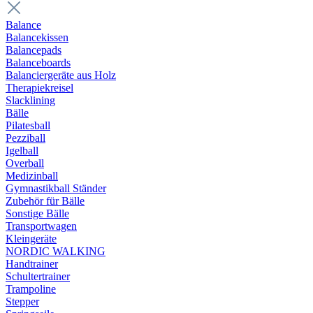
Balance
Balancekissen
Balancepads
Balanceboards
Balanciergeräte aus Holz
Therapiekreisel
Slacklining
Bälle
Pilatesball
Pezziball
Igelball
Overball
Medizinball
Gymnastikball Ständer
Zubehör für Bälle
Sonstige Bälle
Transportwagen
Kleingeräte
NORDIC WALKING
Handtrainer
Schultertrainer
Trampoline
Stepper