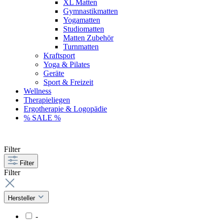
XL Matten
Gymnastikmatten
Yogamatten
Studiomatten
Matten Zubehör
Turnmatten
Kraftsport
Yoga & Pilates
Geräte
Sport & Freizeit
Wellness
Therapieliegen
Ergotherapie & Logopädie
% SALE %
Filter
Filter
Filter
Hersteller
-