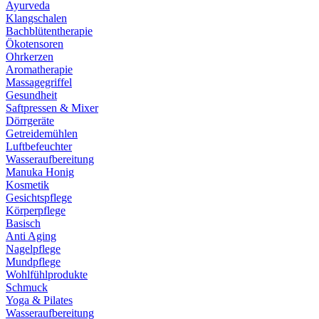
Ayurveda
Klangschalen
Bachblütentherapie
Ökotensoren
Ohrkerzen
Aromatherapie
Massagegriffel
Gesundheit
Saftpressen & Mixer
Dörrgeräte
Getreidemühlen
Luftbefeuchter
Wasseraufbereitung
Manuka Honig
Kosmetik
Gesichtspflege
Körperpflege
Basisch
Anti Aging
Nagelpflege
Mundpflege
Wohlfühlprodukte
Schmuck
Yoga & Pilates
Wasseraufbereitung