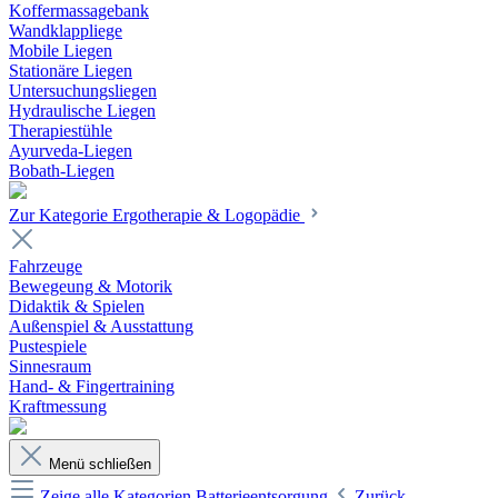
Koffermassagebank
Wandklappliege
Mobile Liegen
Stationäre Liegen
Untersuchungsliegen
Hydraulische Liegen
Therapiestühle
Ayurveda-Liegen
Bobath-Liegen
Zur Kategorie Ergotherapie & Logopädie
Fahrzeuge
Bewegeung & Motorik
Didaktik & Spielen
Außenspiel & Ausstattung
Pustespiele
Sinnesraum
Hand- & Fingertraining
Kraftmessung
Menü schließen
Zeige alle Kategorien
Batterieentsorgung
Zurück