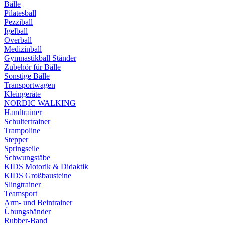
Bälle
Pilatesball
Pezziball
Igelball
Overball
Medizinball
Gymnastikball Ständer
Zubehör für Bälle
Sonstige Bälle
Transportwagen
Kleingeräte
NORDIC WALKING
Handtrainer
Schultertrainer
Trampoline
Stepper
Springseile
Schwungstäbe
KIDS Motorik & Didaktik
KIDS Großbausteine
Slingtrainer
Teamsport
Arm- und Beintrainer
Übungsbänder
Rubber-Band