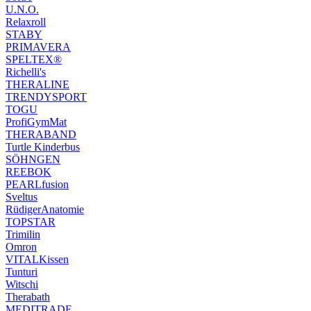
U.N.O.
Relaxroll
STABY
PRIMAVERA
SPELTEX®
Richelli's
THERALINE
TRENDYSPORT
TOGU
ProfiGymMat
THERABAND
Turtle Kinderbus
SÖHNGEN
REEBOK
PEARLfusion
Sveltus
RüdigerAnatomie
TOPSTAR
Trimilin
Omron
VITALKissen
Tunturi
Witschi
Therabath
MEDITRADE