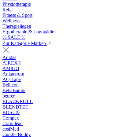
Physiotherapie
Reha
Fitness & Sport
Wellness
Therapieliegen
Ergotherapie & Logopädie
% SALE %
Zur Kategorie Marken
Adidas
AIREX®
AMIGO
Ankarsrum
AQ-Tape
Bellicon
BellaBambi
beurer
BLACKROLL
BLENDTEC
BOSU®
Compex
Cornilleau
cosiMed
Cuddle Buddy