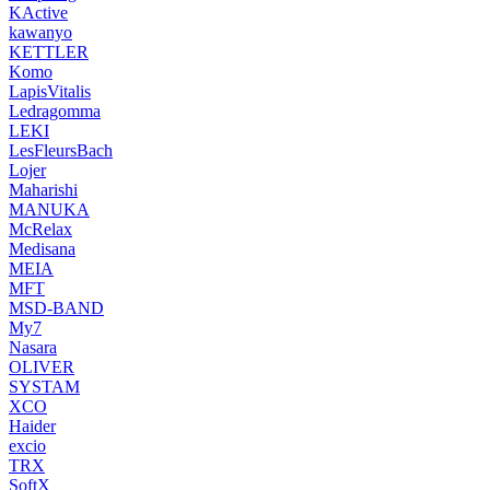
KActive
kawanyo
KETTLER
Komo
LapisVitalis
Ledragomma
LEKI
LesFleursBach
Lojer
Maharishi
MANUKA
McRelax
Medisana
MEIA
MFT
MSD-BAND
My7
Nasara
OLIVER
SYSTAM
XCO
Haider
excio
TRX
SoftX