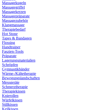
Massagekugeln
Massagegriffel
Massagekerzen
Massagepräparate
Massagezubehör
Klangmassage
Therapiebedarf
Hot Stone
Tapes & Bandagen
Flossing
Handtrainer
Faszien-Tools
Präparate
Lagerungsmaterialien
Schröpfen
Gymnastikbänder
Wärme-/Kältetherapie
Bewegungslandschaften
Messgeräte
Schmerztherapie
Therapiekissen
Knierollen
Würfelkissen
Stillkissen
Keilkissen