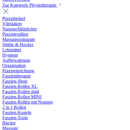
Zur Kategorie Physiotherapie
Praxisbedarf
Vlieslaken
Nasenschlitztücher
Praxistextilien
Massagepräparate
Stühle & Hocker
Lehrmittel
Hygiene
Aufbewahrung
Organisation
Praxiseinrichtung
Faszientherapie
Faszien-Shop
Faszien-Rollen XL
Faszien-Rollen glatt
Faszien-Rollen MINI
Faszien-Rollen mit Noppen
2 in 1 Rollen
Faszien-Kugeln
Faszien-Tools
Bücher
Massage