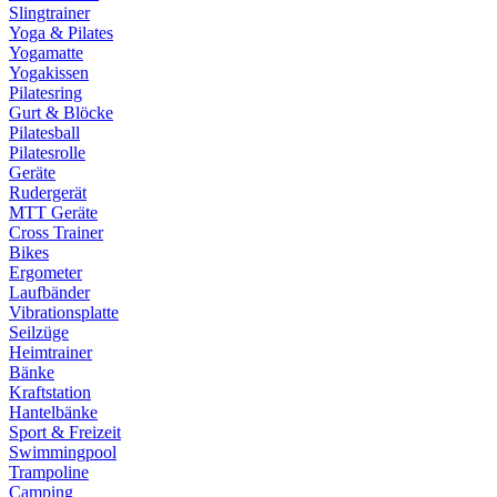
Slingtrainer
Yoga & Pilates
Yogamatte
Yogakissen
Pilatesring
Gurt & Blöcke
Pilatesball
Pilatesrolle
Geräte
Rudergerät
MTT Geräte
Cross Trainer
Bikes
Ergometer
Laufbänder
Vibrationsplatte
Seilzüge
Heimtrainer
Bänke
Kraftstation
Hantelbänke
Sport & Freizeit
Swimmingpool
Trampoline
Camping