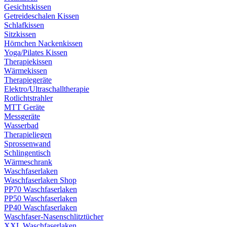
Gesichtskissen
Getreideschalen Kissen
Schlafkissen
Sitzkissen
Hörnchen Nackenkissen
Yoga/Pilates Kissen
Therapiekissen
Wärmekissen
Therapiegeräte
Elektro/Ultraschalltherapie
Rotlichtstrahler
MTT Geräte
Messgeräte
Wasserbad
Therapieliegen
Sprossenwand
Schlingentisch
Wärmeschrank
Waschfaserlaken
Waschfaserlaken Shop
PP70 Waschfaserlaken
PP50 Waschfaserlaken
PP40 Waschfaserlaken
Waschfaser-Nasenschlitztücher
XXL Waschfaserlaken