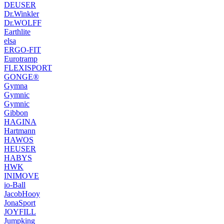
DEUSER
Dr.Winkler
Dr.WOLFF
Earthlite
elsa
ERGO-FIT
Eurotramp
FLEXISPORT
GONGE®
Gymna
Gymnic
Gymnic
Gibbon
HAGINA
Hartmann
HAWOS
HEUSER
HABYS
HWK
INIMOVE
io-Ball
JacobHooy
JonaSport
JOYFILL
Jumpking