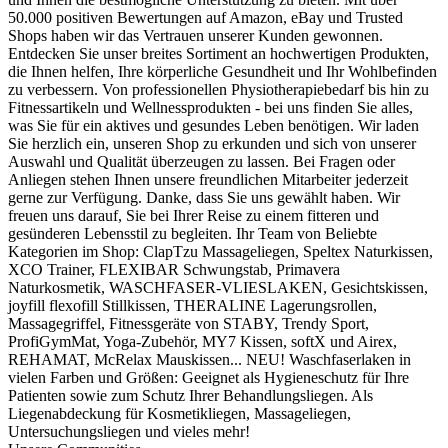
50.000 positiven Bewertungen auf Amazon, eBay und Trusted
Shops haben wir das Vertrauen unserer Kunden gewonnen.
Entdecken Sie unser breites Sortiment an hochwertigen Produkten,
die Ihnen helfen, Ihre körperliche Gesundheit und Ihr Wohlbefinden
zu verbessern. Von professionellen Physiotherapiebedarf bis hin zu
Fitnessartikeln und Wellnessprodukten - bei uns finden Sie alles,
was Sie für ein aktives und gesundes Leben benötigen. Wir laden
Sie herzlich ein, unseren Shop zu erkunden und sich von unserer
Auswahl und Qualität überzeugen zu lassen. Bei Fragen oder
Anliegen stehen Ihnen unsere freundlichen Mitarbeiter jederzeit
gerne zur Verfügung. Danke, dass Sie uns gewählt haben. Wir
freuen uns darauf, Sie bei Ihrer Reise zu einem fitteren und
gesünderen Lebensstil zu begleiten. Ihr Team von Beliebte
Kategorien im Shop: ClapTzu Massageliegen, Speltex Naturkissen,
XCO Trainer, FLEXIBAR Schwungstab, Primavera
Naturkosmetik, WASCHFASER-VLIESLAKEN, Gesichtskissen,
joyfill flexofill Stillkissen, THERALINE Lagerungsrollen,
Massagegriffel, Fitnessgeräte von STABY, Trendy Sport,
ProfiGymMat, Yoga-Zubehör, MY7 Kissen, softX und Airex,
REHAMAT, McRelax Mauskissen... NEU! Waschfaserlaken in
vielen Farben und Größen: Geeignet als Hygieneschutz für Ihre
Patienten sowie zum Schutz Ihrer Behandlungsliegen. Als
Liegenabdeckung für Kosmetikliegen, Massageliegen,
Untersuchungsliegen und vieles mehr!