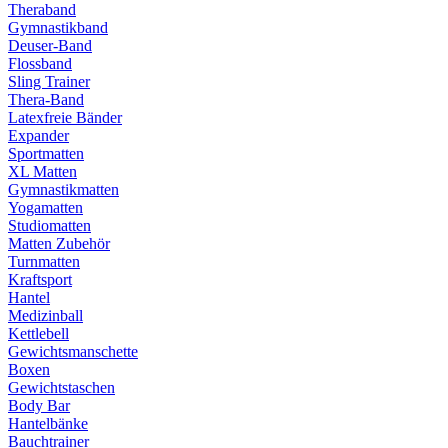
Theraband
Gymnastikband
Deuser-Band
Flossband
Sling Trainer
Thera-Band
Latexfreie Bänder
Expander
Sportmatten
XL Matten
Gymnastikmatten
Yogamatten
Studiomatten
Matten Zubehör
Turnmatten
Kraftsport
Hantel
Medizinball
Kettlebell
Gewichtsmanschette
Boxen
Gewichtstaschen
Body Bar
Hantelbänke
Bauchtrainer